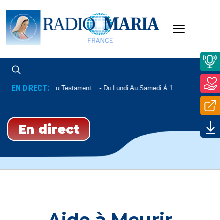
EN DIRECT:
Nouveau Testament
Du Lundi Au Samedi À 12h15, Le Mardi À 
En direct
Aide à Mourir