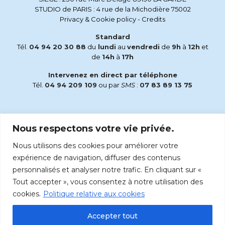
STUDIO de PARIS : 4 rue de la Michodière 75002
Privacy & Cookie policy
-
Credits
Standard
Tél.
04 94 20 30 88
du
lundi
au
vendredi
de
9h
à
12h
et
de
14h
à
17h
Intervenez en direct par téléphone
Tél.
04 94 209 109
ou par
SMS
:
07 83 89 13 75
Email
Nous respectons votre vie privée.
accueil@radiomaria.fr
Nous utilisons des cookies pour améliorer votre
Écoutez Radio Maria sur :
expérience de navigation, diffuser des contenus
personnalisés et analyser notre trafic. En cliquant sur «
Tout accepter », vous consentez à notre utilisation des
cookies.
Politique relative aux cookies
Accepter tout