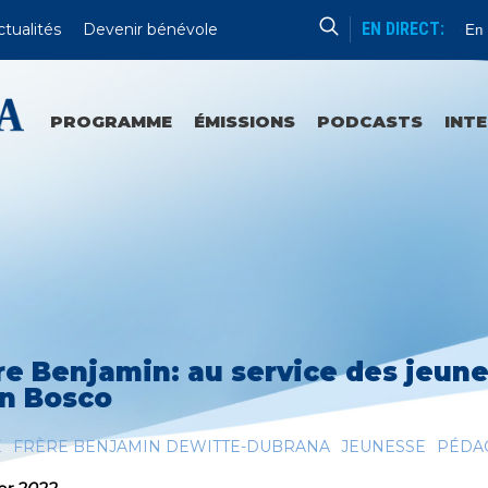
EN DIRECT:
ctualités
Devenir bénévole
Sanctuaires Et Communautés
En Dire
PROGRAMME
ÉMISSIONS
PODCASTS
INT
re Benjamin: au service des jeunes
n Bosco
E
FRÈRE BENJAMIN DEWITTE-DUBRANA
JEUNESSE
PÉDA