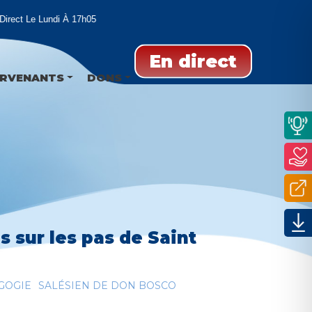
ct Le Lundi À 17h05
En direct
ERVENANTS
DONS
 sur les pas de Saint
GOGIE
SALÉSIEN DE DON BOSCO