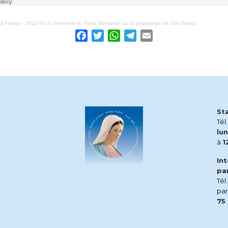
ia France
·
2022-01-31 Interview du Frère Benjamin sur la pédagogie de Don Bosco
Facebook
Twitter
WhatsApp
Telegram
Email
St
Tél
lun
à
1
In
pa
Tél
pa
75