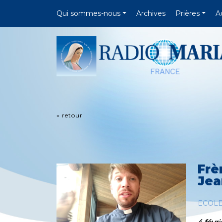
Qui sommes-nous
Archives
Prières
A
« retour
Frè
Jea
ECOL