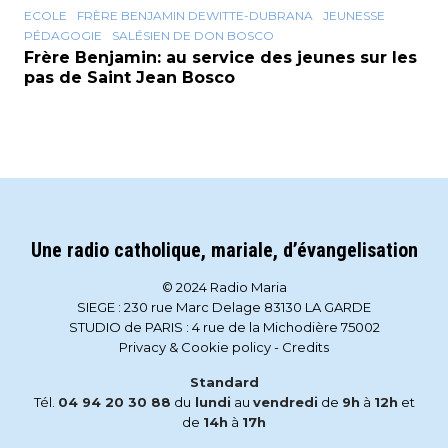
ECOLE
FRÈRE BENJAMIN DEWITTE-DUBRANA
JEUNESSE
PÉDAGOGIE
SALÉSIEN DE DON BOSCO
Frère Benjamin: au service des jeunes sur les
pas de Saint Jean Bosco
Une radio catholique, mariale, d’évangelisation
© 2024 Radio Maria
SIEGE : 230 rue Marc Delage 83130 LA GARDE
STUDIO de PARIS : 4 rue de la Michodière 75002
Privacy & Cookie policy
-
Credits
Standard
Tél.
04 94 20 30 88
du
lundi
au
vendredi
de
9h
à
12h
et
de
14h
à
17h