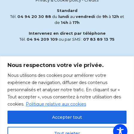
Standard
Tél.
04 94 20 30 88
du
lundi
au
vendredi
de
9h
à
12h
et
de
14h
à
17h
Intervenez en direct par téléphone
Tél.
04 94 209 109
ou par
SMS
:
07 83 89 13 75
Email
Nous respectons votre vie privée.
accueil@radiomaria.fr
Nous utilisons des cookies pour améliorer votre
Écoutez Radio Maria sur :
expérience de navigation, diffuser des contenus
personnalisés et analyser notre trafic. En cliquant sur «
Tout accepter », vous consentez à notre utilisation des
cookies.
Politique relative aux cookies
Accepter tout
Tout rejeter