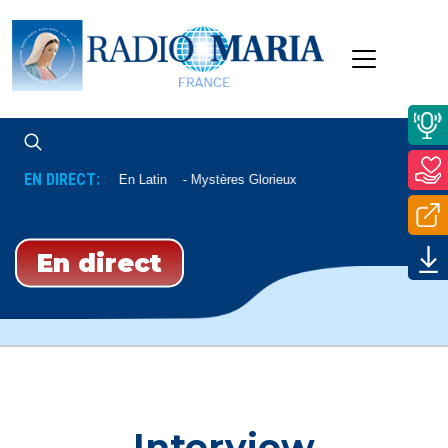
EN DIRECT:
Chapelet En Latin
Mystères Glorieux
En direct
Interview