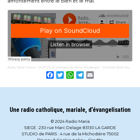
affrontement entre le bien et le mal.
Radio Maria France
·
2025-02-11 Interview de Hervé Boullanger: "J'ai brûlé Notre Dame" (livre)
Facebook
Twitter
WhatsApp
Telegram
Email
Une radio catholique, mariale, d’évangelisation
© 2024 Radio Maria
SIEGE : 230 rue Marc Delage 83130 LA GARDE
STUDIO de PARIS : 4 rue de la Michodière 75002
Privacy & Cookie policy
-
Credits