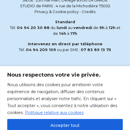
SIEGE : 230 rue Marc Delage 83130 LA GARDE
STUDIO de PARIS : 4 rue de la Michodière 75002
Privacy & Cookie policy
-
Credits
Standard
Tél.
04 94 20 30 88
du
lundi
au
vendredi
de
9h
à
12h
et
de
14h
à
17h
Intervenez en direct par téléphone
Tél.
04 94 209 109
ou par
SMS
:
07 83 89 13 75
Email
Nous respectons votre vie privée.
accueil@radiomaria.fr
Nous utilisons des cookies pour améliorer votre
Écoutez Radio Maria sur :
expérience de navigation, diffuser des contenus
personnalisés et analyser notre trafic. En cliquant sur «
Tout accepter », vous consentez à notre utilisation des
cookies.
Politique relative aux cookies
Accepter tout