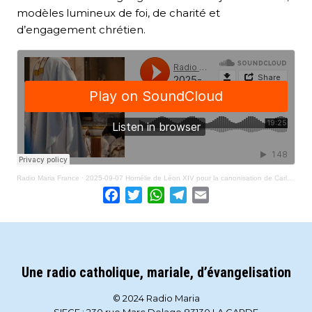
modèles lumineux de foi, de charité et
d’engagement chrétien.
Radio Maria France
·
2025-09-07 Homélie de Léon XIV pour la canonisation de Carlo Acutis et Pier-Giorgio Frassati
Facebook
Twitter
WhatsApp
Telegram
Email
Une radio catholique, mariale, d’évangelisation
© 2024 Radio Maria