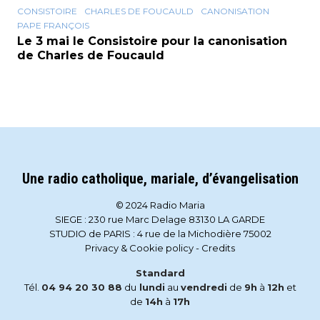
CONSISTOIRE
CHARLES DE FOUCAULD
CANONISATION
PAPE FRANÇOIS
Le 3 mai le Consistoire pour la canonisation
de Charles de Foucauld
Une radio catholique, mariale, d’évangelisation
© 2024 Radio Maria
SIEGE : 230 rue Marc Delage 83130 LA GARDE
STUDIO de PARIS : 4 rue de la Michodière 75002
Privacy & Cookie policy
-
Credits
Standard
Tél.
04 94 20 30 88
du
lundi
au
vendredi
de
9h
à
12h
et
de
14h
à
17h