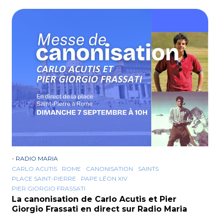
-
RADIO MARIA
CARLO ACUTIS
ROME
CANONISATION
SAINTS
PLACE SAINT-PIERRE
PAPE LÉON XIV
PIER GIORGIO FRASSATI
La canonisation de Carlo Acutis et Pier
Giorgio Frassati en direct sur Radio Maria