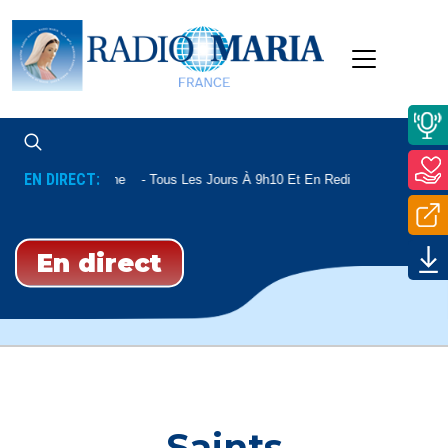
EN DIRECT:
Formation Humaine
Tous Les Jours À 9h10 Et En Rediffusion 21h00 Et 0
En direct
Saints