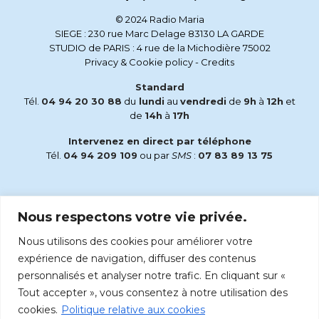
© 2024 Radio Maria
SIEGE : 230 rue Marc Delage 83130 LA GARDE
STUDIO de PARIS : 4 rue de la Michodière 75002
Privacy & Cookie policy
-
Credits
Standard
Tél.
04 94 20 30 88
du
lundi
au
vendredi
de
9h
à
12h
et
de
14h
à
17h
Intervenez en direct par téléphone
Tél.
04 94 209 109
ou par
SMS
:
07 83 89 13 75
Email
Nous respectons votre vie privée.
accueil@radiomaria.fr
Nous utilisons des cookies pour améliorer votre
Écoutez Radio Maria sur :
expérience de navigation, diffuser des contenus
personnalisés et analyser notre trafic. En cliquant sur «
Tout accepter », vous consentez à notre utilisation des
cookies.
Politique relative aux cookies