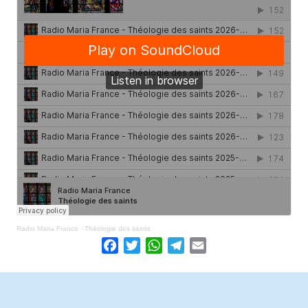
Radio Maria France
·
Théologie des saints
Facebook
Twitter
WhatsApp
Telegram
Email