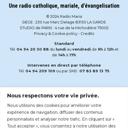
Une radio catholique, mariale, d’évangelisation
© 2024 Radio Maria
SIEGE : 230 rue Marc Delage 83130 LA GARDE
STUDIO de PARIS : 4 rue de la Michodière 75002
Privacy & Cookie policy
-
Credits
Standard
Tél.
04 94 20 30 88
du
lundi
au
vendredi
de
9h
à
12h
et
de
14h
à
17h
Intervenez en direct par téléphone
Tél.
04 94 209 109
ou par
SMS
:
07 83 89 13 75
Email
Nous respectons votre vie privée.
accueil@radiomaria.fr
Nous utilisons des cookies pour améliorer votre
Écoutez Radio Maria sur :
expérience de navigation, diffuser des contenus
personnalisés et analyser notre trafic. En cliquant sur «
Tout accepter », vous consentez à notre utilisation des