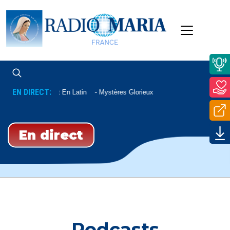
EN DIRECT:
Chapelet En Latin
Mystères Glorieux
En direct
Podcasts