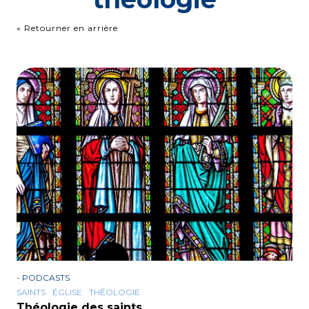
« Retourner en arrière
-
PODCASTS
SAINTS
ÉGLISE
THÉOLOGIE
Théologie des saints