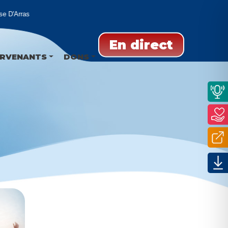
'Arras
En direct
ERVENANTS
DONS