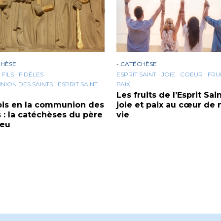
CHÈSE
-
CATÉCHÈSE
FILS
FIDÈLES
ESPRIT SAINT
JOIE
COEUR
FRU
ION DES SAINTS
ESPRIT SAINT
PAIX
Les fruits de l’Esprit Sain
ois en la communion des
joie et paix au cœur de 
s : la catéchèses du père
vie
ieu