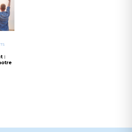
ITS
t :
notre