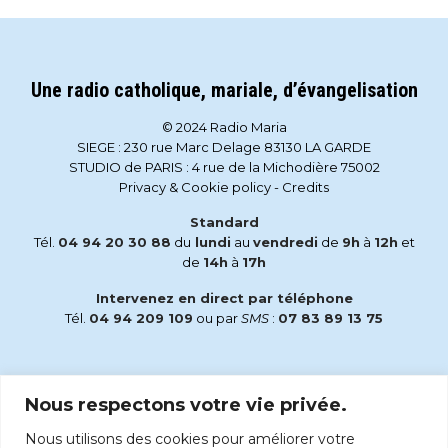
Une radio catholique, mariale, d’évangelisation
© 2024 Radio Maria
SIEGE : 230 rue Marc Delage 83130 LA GARDE
STUDIO de PARIS : 4 rue de la Michodière 75002
Privacy & Cookie policy
-
Credits
Standard
Tél.
04 94 20 30 88
du
lundi
au
vendredi
de
9h
à
12h
et
de
14h
à
17h
Intervenez en direct par téléphone
Tél.
04 94 209 109
ou par
SMS
:
07 83 89 13 75
Email
Nous respectons votre vie privée.
accueil@radiomaria.fr
Nous utilisons des cookies pour améliorer votre
Écoutez Radio Maria sur :