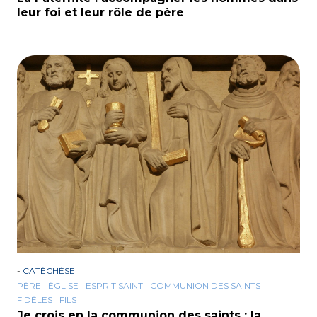
leur foi et leur rôle de père
-
CATÉCHÈSE
PÈRE
ÉGLISE
ESPRIT SAINT
COMMUNION DES SAINTS
FIDÈLES
FILS
Je crois en la communion des saints : la