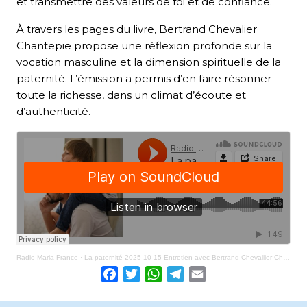
et transmettre des valeurs de foi et de confiance.
À travers les pages du livre, Bertrand Chevalier
Chantepie propose une réflexion profonde sur la
vocation masculine et la dimension spirituelle de la
paternité. L’émission a permis d’en faire résonner
toute la richesse, dans un climat d’écoute et
d’authenticité.
Radio Maria France
·
La paternité 2025-10-15 Entretien avec Bertrand Chevallier-Chantepie
Facebook
Twitter
WhatsApp
Telegram
Email