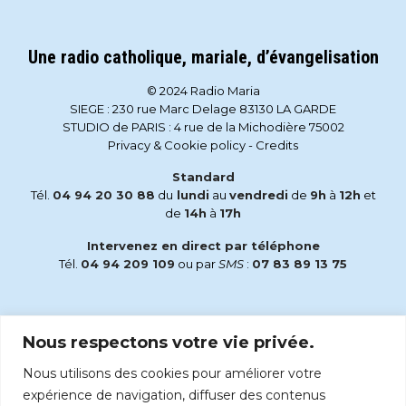
Une radio catholique, mariale, d’évangelisation
© 2024 Radio Maria
SIEGE : 230 rue Marc Delage 83130 LA GARDE
STUDIO de PARIS : 4 rue de la Michodière 75002
Privacy & Cookie policy
-
Credits
Standard
Tél.
04 94 20 30 88
du
lundi
au
vendredi
de
9h
à
12h
et
de
14h
à
17h
Intervenez en direct par téléphone
Tél.
04 94 209 109
ou par
SMS
:
07 83 89 13 75
Email
Nous respectons votre vie privée.
accueil@radiomaria.fr
Nous utilisons des cookies pour améliorer votre
Écoutez Radio Maria sur :
expérience de navigation, diffuser des contenus