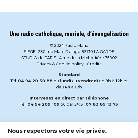
Une radio catholique, mariale, d’évangelisation
© 2024 Radio Maria
SIEGE : 230 rue Marc Delage 83130 LA GARDE
STUDIO de PARIS : 4 rue de la Michodière 75002
Privacy & Cookie policy
-
Credits
Standard
Tél.
04 94 20 30 88
du
lundi
au
vendredi
de
9h
à
12h
et
de
14h
à
17h
Intervenez en direct par téléphone
Tél.
04 94 209 109
ou par
SMS
:
07 83 89 13 75
Email
Nous respectons votre vie privée.
accueil@radiomaria.fr