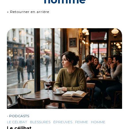
« Retourner en arrière
-
PODCASTS
LE CÉLIBAT
BLESSURES
ÉPREUVES
FEMME
HOMME
Le célibat