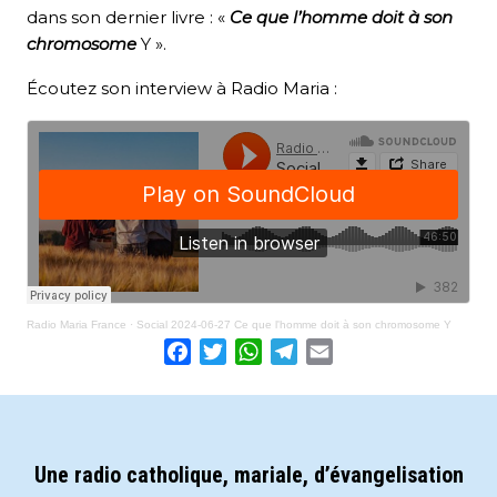
dans son dernier livre : «
Ce que l’homme doit à son
chromosome
Y ».
Écoutez son interview à Radio Maria :
Radio Maria France
·
Social 2024-06-27 Ce que l'homme doit à son chromosome Y
Facebook
Twitter
WhatsApp
Telegram
Email
Une radio catholique, mariale, d’évangelisation