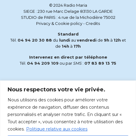
© 2024 Radio Maria
SIEGE : 230 rue Marc Delage 83130 LA GARDE
STUDIO de PARIS : 4 rue de la Michodière 75002
Privacy & Cookie policy
-
Credits
Standard
Tél.
04 94 20 30 88
du
lundi
au
vendredi
de
9h
à
12h
et
de
14h
à
17h
Intervenez en direct par téléphone
Tél.
04 94 209 109
ou par
SMS
:
07 83 89 13 75
Email
Nous respectons votre vie privée.
accueil@radiomaria.fr
Nous utilisons des cookies pour améliorer votre
Écoutez Radio Maria sur :
expérience de navigation, diffuser des contenus
personnalisés et analyser notre trafic. En cliquant sur «
Tout accepter », vous consentez à notre utilisation des
cookies.
Politique relative aux cookies