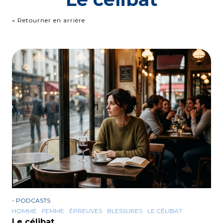
« Retourner en arrière
-
PODCASTS
HOMME
FEMME
ÉPREUVES
BLESSURES
LE CÉLIBAT
Le célibat