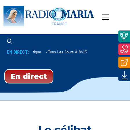
EN DIRECT:
Lecture Patristique
Tous Les Jours À 8h15
En direct
Le célibat