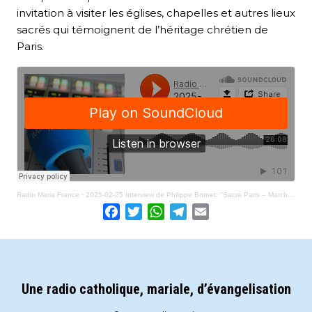
invitation à visiter les églises, chapelles et autres lieux
sacrés qui témoignent de l’héritage chrétien de
Paris.
Radio Maria France
·
2025-02-25 Interview de Philippe Bornet: "Sacré Paris – Marcher avec les saints" (livre)
Facebook
Twitter
WhatsApp
Telegram
Email
Une radio catholique, mariale, d’évangelisation