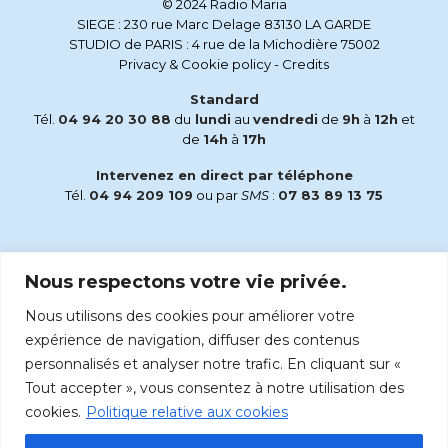
© 2024 Radio Maria
SIEGE : 230 rue Marc Delage 83130 LA GARDE
STUDIO de PARIS : 4 rue de la Michodière 75002
Privacy & Cookie policy
-
Credits
Standard
Tél.
04 94 20 30 88
du
lundi
au
vendredi
de
9h
à
12h
et
de
14h
à
17h
Intervenez en direct par téléphone
Tél.
04 94 209 109
ou par
SMS
:
07 83 89 13 75
Email
Nous respectons votre vie privée.
accueil@radiomaria.fr
Nous utilisons des cookies pour améliorer votre
Écoutez Radio Maria sur :
expérience de navigation, diffuser des contenus
personnalisés et analyser notre trafic. En cliquant sur «
Tout accepter », vous consentez à notre utilisation des
cookies.
Politique relative aux cookies