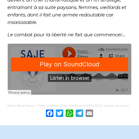
entraînant à sa suite paysans, femmes, vieillards et
enfants, dont il fait une armée redoutable car
insaisissable.
Le combat pour la liberté ne fait que commencer…
Radio Maria France
·
Films chrétiens (Saje Distribution) 2023-02-07 Vaincre ou mourir
Facebook
Twitter
WhatsApp
Telegram
Email