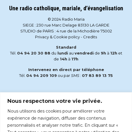
Une radio catholique, mariale, d’évangelisation
© 2024 Radio Maria
SIEGE : 230 rue Marc Delage 83130 LA GARDE
STUDIO de PARIS : 4 rue de la Michodière 75002
Privacy & Cookie policy
-
Credits
Standard
Tél.
04 94 20 30 88
du
lundi
au
vendredi
de
9h
à
12h
et
de
14h
à
17h
Intervenez en direct par téléphone
Tél.
04 94 209 109
ou par
SMS
:
07 83 89 13 75
Email
Nous respectons votre vie privée.
accueil@radiomaria.fr
Nous utilisons des cookies pour améliorer votre
Écoutez Radio Maria sur :
expérience de navigation, diffuser des contenus
personnalisés et analyser notre trafic. En cliquant sur «