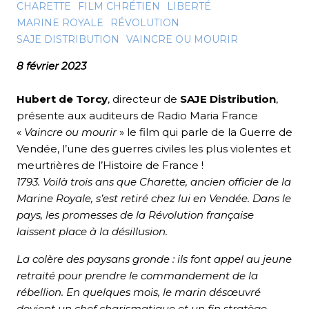
CHARETTE
FILM CHRÉTIEN
LIBERTÉ
MARINE ROYALE
RÉVOLUTION
SAJE DISTRIBUTION
VAINCRE OU MOURIR
8 février 2023
Hubert de Torcy
, directeur de
SAJE Distribution
,
présente aux auditeurs de
Radio Maria France
«
Vaincre ou mourir
» le film qui parle de la Guerre de
Vendée
, l’une des guerres civiles les plus violentes et
meurtrières de l’Histoire de
France
!
1793. Voilà trois ans que Charette, ancien officier de la
Marine Royale, s’est retiré chez lui en Vendée. Dans le
pays, les promesses de la Révolution française
laissent place à la désillusion.
La colère des paysans gronde : ils font appel au jeune
retraité pour prendre le commandement de la
rébellion. En quelques mois, le marin désœuvré
devient un chef charismatique et un fin stratège,