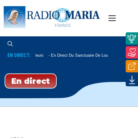
EN DIRECT:
De Lourdes Ou Ailleurs
En Direct Du Sanctuaire De Lourdes
En direct