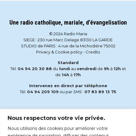
Une radio catholique, mariale, d’évangelisation
© 2024 Radio Maria
SIEGE : 230 rue Marc Delage 83130 LA GARDE
STUDIO de PARIS : 4 rue de la Michodière 75002
Privacy & Cookie policy
-
Credits
Standard
Tél.
04 94 20 30 88
du
lundi
au
vendredi
de
9h
à
12h
et
de
14h
à
17h
Intervenez en direct par téléphone
Tél.
04 94 209 109
ou par
SMS
:
07 83 89 13 75
Email
Nous respectons votre vie privée.
accueil@radiomaria.fr
Nous utilisons des cookies pour améliorer votre
Écoutez Radio Maria sur :
expérience de navigation, diffuser des contenus