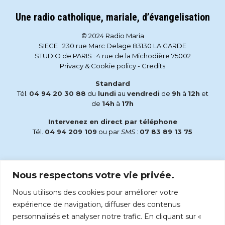
Une radio catholique, mariale, d’évangelisation
© 2024 Radio Maria
SIEGE : 230 rue Marc Delage 83130 LA GARDE
STUDIO de PARIS : 4 rue de la Michodière 75002
Privacy & Cookie policy
-
Credits
Standard
Tél.
04 94 20 30 88
du
lundi
au
vendredi
de
9h
à
12h
et
de
14h
à
17h
Intervenez en direct par téléphone
Tél.
04 94 209 109
ou par
SMS
:
07 83 89 13 75
Email
Nous respectons votre vie privée.
accueil@radiomaria.fr
Nous utilisons des cookies pour améliorer votre
Écoutez Radio Maria sur :
expérience de navigation, diffuser des contenus
personnalisés et analyser notre trafic. En cliquant sur «