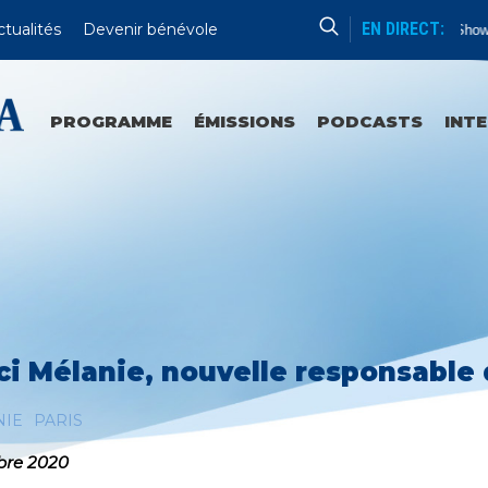
EN DIRECT:
ctualités
Devenir bénévole
No Show 
PROGRAMME
ÉMISSIONS
PODCASTS
INT
ci Mélanie, nouvelle responsable 
NIE
PARIS
bre 2020