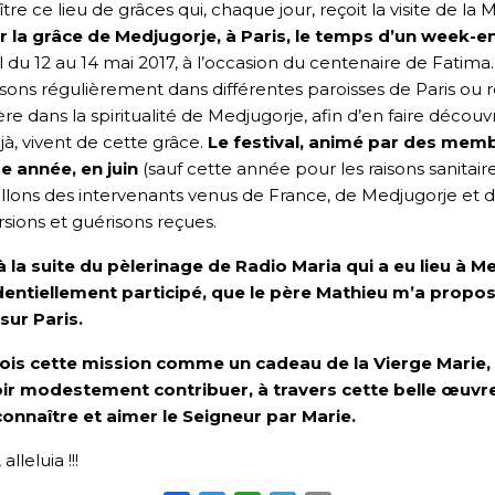
tre ce lieu de grâces qui, chaque jour, reçoit la visite de la
r la grâce de Medjugorje, à Paris, le temps d’un week-e
al du 12 au 14 mai 2017, à l’occasion du centenaire de Fatima
ons régulièrement dans différentes paroisses de Paris ou ré
ère dans la spiritualité de Medjugorje, afin d’en faire découv
éjà, vivent de cette grâce.
Le festival, animé par des membr
e année, en juin
(sauf cette année pour les raisons sanitai
llons des intervenants venus de France, de Medjugorje et d
sions et guérisons reçues.
à la suite du pèlerinage de Radio Maria qui a eu lieu à M
dentiellement participé, que le père Mathieu m’a propo
sur Paris.
çois cette mission comme un cadeau de la Vierge Marie, 
ir modestement contribuer, à travers cette belle œuvre
connaître et aimer le Seigneur par Marie.
lleluia !!!