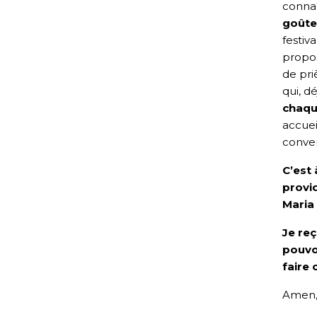
connaî
goûte
festiv
propos
de pri
qui, d
chaqu
accuei
conver
C’est 
provi
Maria 
Je re
pouvo
faire 
Amen, a