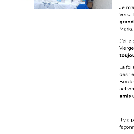
Je m’
Versai
grand
Maria.
J’ai l
Vierge
toujou
La foi
désir 
Borde
active
amis u
Il y a
façonn