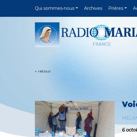
Qui sommes-nous
Archives
Prières
A
« retour
Voi
MELA
6 octo