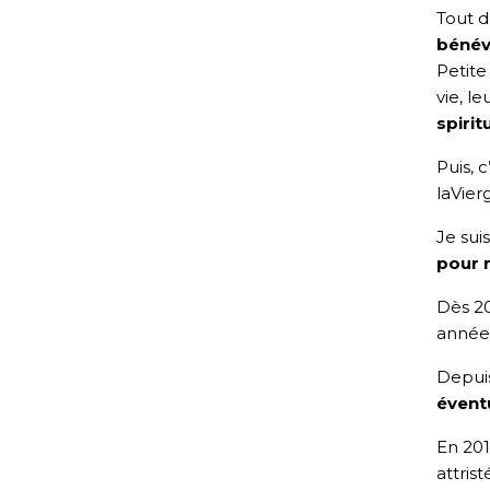
Tout d
bénév
Petite
vie, l
spiri
Puis, c
laVier
Je sui
pour m
Dès 20
année
Depui
évent
En 201
attris