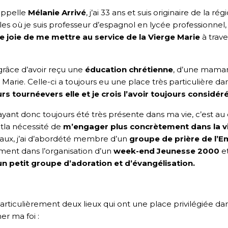
appelle
Mélanie Arrivé
, j’ai 33 ans et suis originaire de la 
lles où je suis professeur d’espagnol en lycée professionnel
e joie de me mettre au service de la Vierge Marie
à trave
a grâce d’avoir reçu une
éducation chrétienne
, d’une maman
 Marie. Celle-ci a toujours eu une place très particulière d
rs tournéevers elle et je crois l’avoir toujours consid
 ayant donc toujours été très présente dans ma vie, c’est au
etla nécessité de
m’engager plus concrètement dans la vie
aux, j’ai d’abordété membre d’un
groupe de prière de l’
ment dans l’organisation d’un
week-end Jeunesse 2000
et
n petit groupe d’adoration et d’évangélisation.
 particulièrement deux lieux qui ont une place privilégiée da
er ma foi :