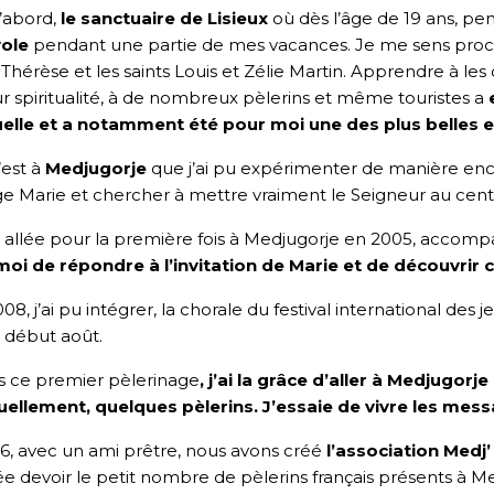
’abord,
le sanctuaire de Lisieux
où dès l’âge de 19 ans, pe
ole
pendant une partie de mes vacances. Je me sens proch
 Thérèse et les saints Louis et Zélie Martin. Apprendre à les 
eur spiritualité, à de nombreux pèlerins et même touristes a
tuelle et a notamment été pour moi une des plus belles 
’est à
Medjugorje
que j’ai pu expérimenter de manière enc
ge Marie et chercher à mettre vraiment le Seigneur au cent
s allée pour la première fois à Medjugorje en 2005, acco
oi de répondre à l’invitation de Marie et de découvrir ce 
08, j’ai pu intégrer, la chorale du festival international des j
 début août.
s ce premier pèlerinage
,
j’ai la grâce d’aller à Medjugor
uellement, quelques pèlerins. J’essaie de vivre les mes
6, avec un ami prêtre, nous avons créé
l’association Medj’
tée devoir le petit nombre de pèlerins français présents à Medj