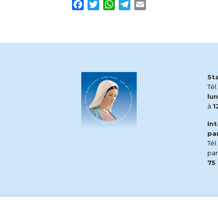
Facebook
Twitter
WhatsApp
Telegram
Email
St
Tél
lun
à
1
In
pa
Tél
pa
75