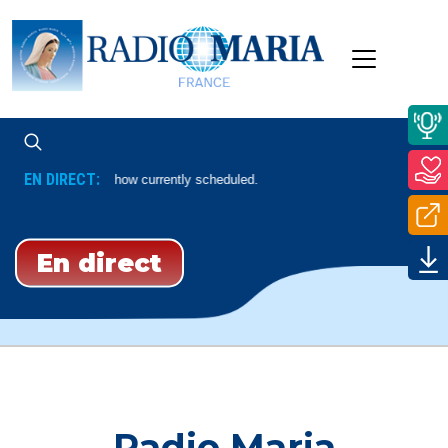
EN DIRECT:
No Show currently scheduled.
En direct
Radio Maria