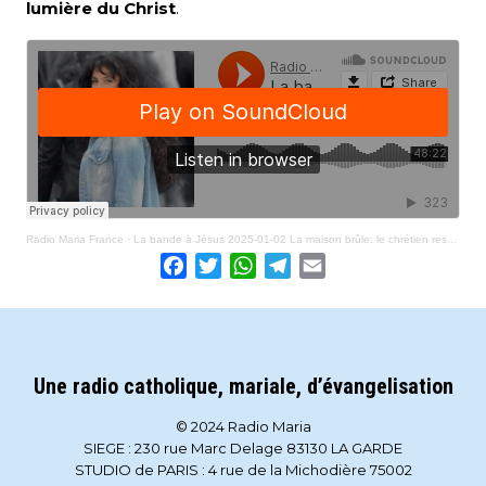
lumière du Christ
.
Radio Maria France
·
La bande à Jésus 2025-01-02 La maison brûle: le chrétien reste debout
Facebook
Twitter
WhatsApp
Telegram
Email
Une radio catholique, mariale, d’évangelisation
© 2024 Radio Maria
SIEGE : 230 rue Marc Delage 83130 LA GARDE
STUDIO de PARIS : 4 rue de la Michodière 75002