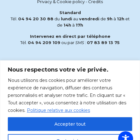
Privacy & Cookie policy
-
Credits
Standard
Tél.
04 94 20 30 88
du
lundi
au
vendredi
de
9h
à
12h
et
de
14h
à
17h
Intervenez en direct par téléphone
Tél.
04 94 209 109
ou par
SMS
:
07 83 89 13 75
Email
Nous respectons votre vie privée.
accueil@radiomaria.fr
Nous utilisons des cookies pour améliorer votre
Écoutez Radio Maria sur :
expérience de navigation, diffuser des contenus
personnalisés et analyser notre trafic. En cliquant sur «
Tout accepter », vous consentez à notre utilisation des
cookies.
Politique relative aux cookies
Accepter tout