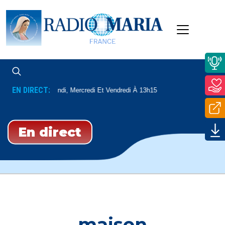
EN DIRECT:
Dédicaces
Lundi, Mercredi Et Vendredi À 13h15
En direct
maison