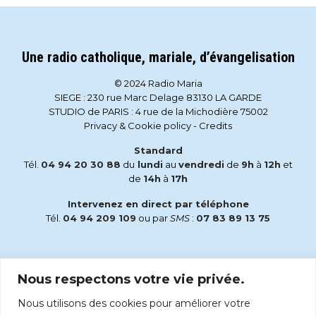
Une radio catholique, mariale, d’évangelisation
© 2024 Radio Maria
SIEGE : 230 rue Marc Delage 83130 LA GARDE
STUDIO de PARIS : 4 rue de la Michodière 75002
Privacy & Cookie policy
-
Credits
Standard
Tél.
04 94 20 30 88
du
lundi
au
vendredi
de
9h
à
12h
et
de
14h
à
17h
Intervenez en direct par téléphone
Tél.
04 94 209 109
ou par
SMS
:
07 83 89 13 75
Email
Nous respectons votre vie privée.
accueil@radiomaria.fr
Nous utilisons des cookies pour améliorer votre
Écoutez Radio Maria sur :