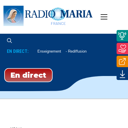
EN DIRECT:
Enseignement
Rediffusion
En direct