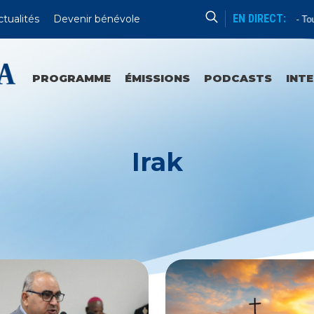
EN DIRECT:
ctualités
Devenir bénévole
Enseignement
Tous 
PROGRAMME
ÉMISSIONS
PODCASTS
INT
Irak