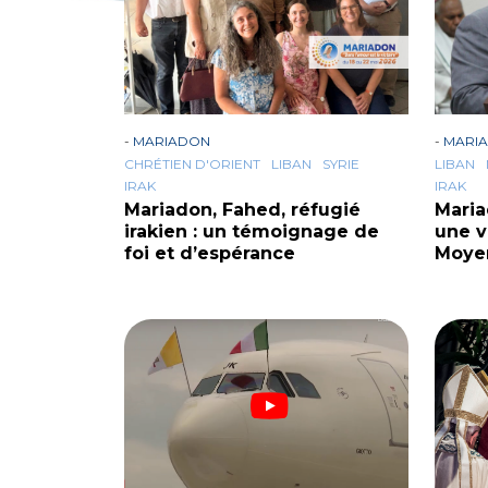
-
MARIADON
-
MARI
CHRÉTIEN D'ORIENT
LIBAN
SYRIE
LIBAN
IRAK
IRAK
Mariadon, Fahed, réfugié
Maria
irakien : un témoignage de
une v
foi et d’espérance
Moye