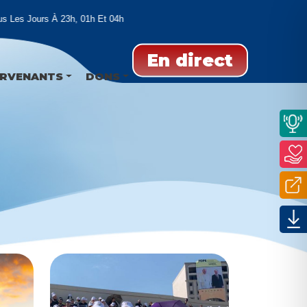
Les Jours À 23h, 01h Et 04h
En direct
ERVENANTS
DONS