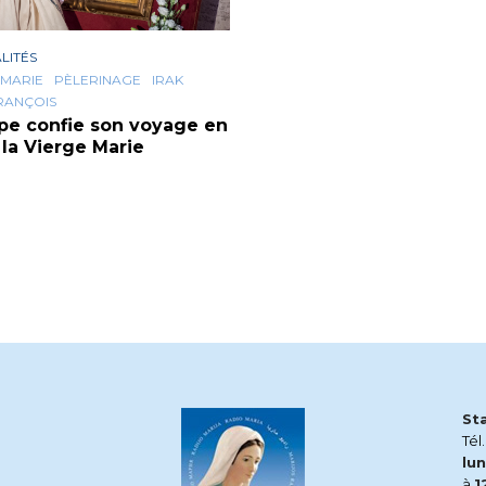
LITÉS
 MARIE
PÈLERINAGE
IRAK
RANÇOIS
pe confie son voyage en
à la Vierge Marie
St
Tél
lun
à
1