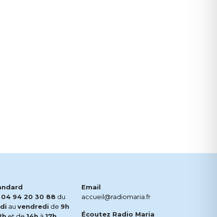
andard
Email
.
04 94 20 30 88
du
accueil@radiomaria.fr
di
au
vendredi
de
9h
Écoutez Radio Maria
2h
et de
14h
à
17h