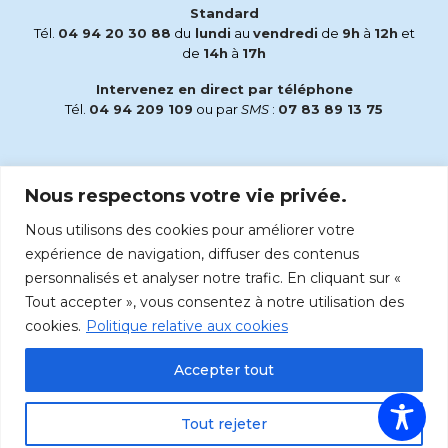
Standard
Tél.
04 94 20 30 88
du
lundi
au
vendredi
de
9h
à
12h
et
de
14h
à
17h
Intervenez en direct par téléphone
Tél.
04 94 209 109
ou par
SMS
:
07 83 89 13 75
Email
Nous respectons votre vie privée.
accueil@radiomaria.fr
Nous utilisons des cookies pour améliorer votre
Écoutez Radio Maria sur :
expérience de navigation, diffuser des contenus
personnalisés et analyser notre trafic. En cliquant sur «
Tout accepter », vous consentez à notre utilisation des
cookies.
Politique relative aux cookies
Accepter tout
Tout rejeter