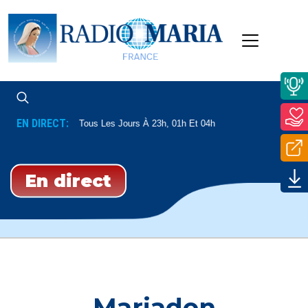
EN DIRECT:
Enseignement
Tous Les Jours À 23h, 01h Et 04h
En direct
Mariadon