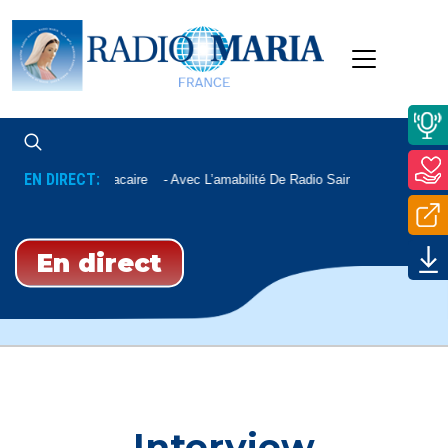
EN DIRECT:
e De Mgr David Macaire
Avec L’amabilité De Radio Saint-Louis
En direct
Interview