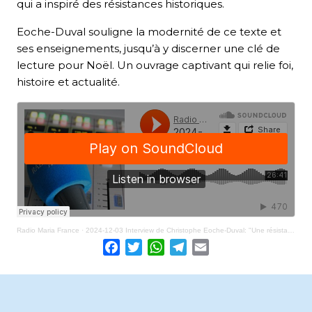
qui a inspiré des résistances historiques.
Eoche-Duval souligne la modernité de ce texte et
ses enseignements, jusqu’à y discerner une clé de
lecture pour Noël. Un ouvrage captivant qui relie foi,
histoire et actualité.
Radio Maria France
·
2024-12-03 Interview de Christophe Eoche-Duval: "Une résistance juive d'hier à aujourd'hui" (livre)
Facebook
Twitter
WhatsApp
Telegram
Email