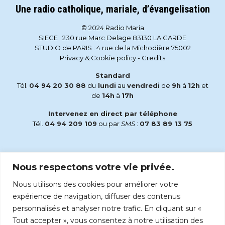
Une radio catholique, mariale, d’évangelisation
© 2024 Radio Maria
SIEGE : 230 rue Marc Delage 83130 LA GARDE
STUDIO de PARIS : 4 rue de la Michodière 75002
Privacy & Cookie policy
-
Credits
Standard
Tél.
04 94 20 30 88
du
lundi
au
vendredi
de
9h
à
12h
et
de
14h
à
17h
Intervenez en direct par téléphone
Tél.
04 94 209 109
ou par
SMS
:
07 83 89 13 75
Email
Nous respectons votre vie privée.
accueil@radiomaria.fr
Nous utilisons des cookies pour améliorer votre
Écoutez Radio Maria sur :
expérience de navigation, diffuser des contenus
personnalisés et analyser notre trafic. En cliquant sur «
Tout accepter », vous consentez à notre utilisation des