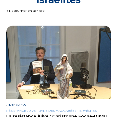
« Retourner en arrière
-
INTERVIEW
RÉSISTANCE JUIVE
LIVRE DES MACCABÉES
ISRAÉLITES
La résistance juive : Christophe Eoche-Duval