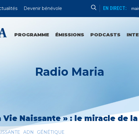
EN DIRECT:
ctualités
Devenir bénévole
Formation Humaine
PROGRAMME
ÉMISSIONS
PODCASTS
INT
Radio Maria
a Vie Naissante » : le miracle de l
AISSANTE
ADN
GÉNÉTIQUE