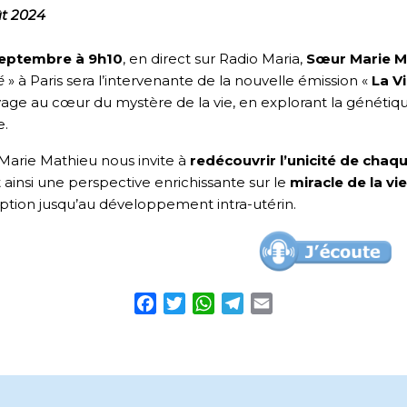
ût 2024
septembre à 9h10
, en direct sur Radio Maria,
Sœur Marie M
é
» à Paris sera l’intervenante de la nouvelle émission «
La V
age au cœur du mystère de la vie, en explorant la génétique,
e.
arie Mathieu nous invite à
redécouvrir l’unicité de chaqu
t ainsi une perspective enrichissante sur le
miracle de la vie
tion jusqu’au développement intra-utérin.
Facebook
Twitter
WhatsApp
Telegram
Email