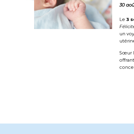
30 ao
Le
3 
Félicit
un voy
utérin
Sœur M
offran
concep