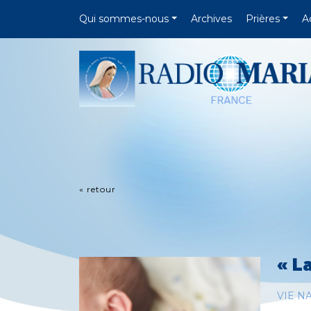
Qui sommes-nous
Archives
Prières
A
« retour
« L
VIE N