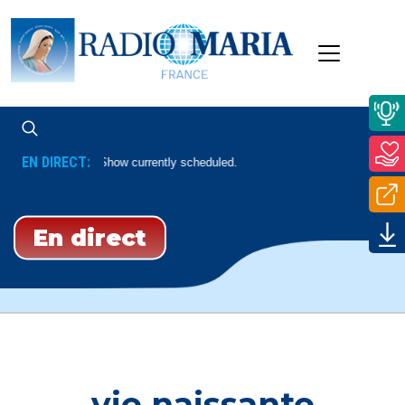
EN DIRECT:
No Show currently scheduled.
En direct
vie naissante