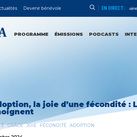
EN DIRECT:
ctualités
Devenir bénévole
Formation Humaine
PROGRAMME
ÉMISSIONS
PODCASTS
INT
doption, la joie d’une fécondité : 
oignent
LE
GRÂCE
JOIE
FÉCONDITÉ
ADOPTION