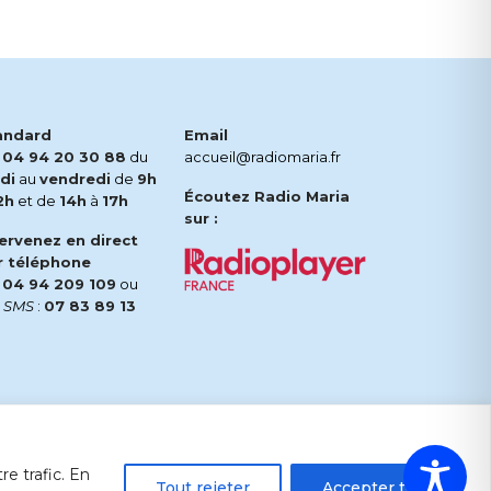
andard
Email
.
04 94 20 30 88
du
accueil@radiomaria.fr
di
au
vendredi
de
9h
Écoutez Radio Maria
2h
et de
14h
à
17h
sur :
tervenez en direct
r téléphone
.
04 94 209 109
ou
r
SMS
:
07 83 89 13
e trafic. En
Tout rejeter
Accepter tout