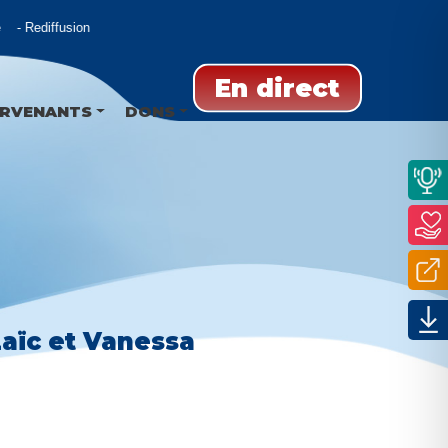
Rediffusion
En direct
ERVENANTS
DONS
Laïc et Vanessa