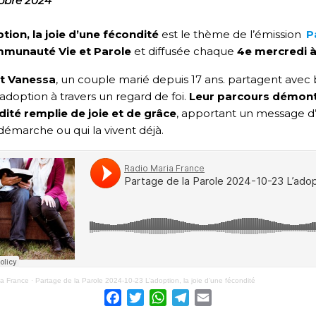
obre 2024
tion, la joie d’une fécondité
est le thème de l’émission
P
munauté Vie et Parole
et diffusée chaque
4e mercredi 
et Vanessa
, un couple marié depuis 17 ans. partagent ave
’adoption à travers un regard de foi.
Leur parcours démontr
ité remplie de joie et de grâce
, apportant un message d
démarche ou qui la vivent déjà.
ia France
·
Partage de la Parole 2024-10-23 L’adoption, la joie d’une fécondité
Facebook
Twitter
WhatsApp
Telegram
Email