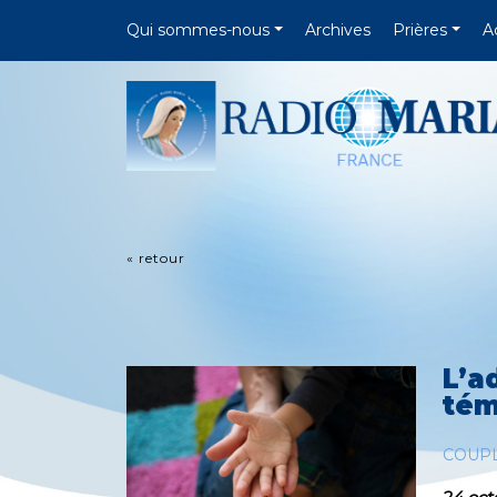
Qui sommes-nous
Archives
Prières
A
« retour
L’a
tém
COUP