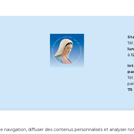
St
Tél
lun
à
1
In
pa
Tél
pa
75
 navigation, diffuser des contenus personnalisés et analyser notr