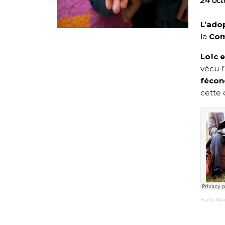
24 oct
L’adop
la
Com
Loïc 
vécu l
fécond
cette 
Radio Mar