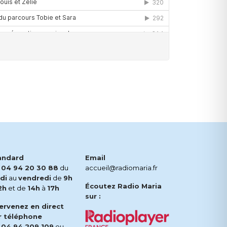
andard
Email
.
04 94 20 30 88
du
accueil@radiomaria.fr
di
au
vendredi
de
9h
Écoutez Radio Maria
2h
et de
14h
à
17h
sur :
tervenez en direct
r téléphone
.
04 94 209 109
ou