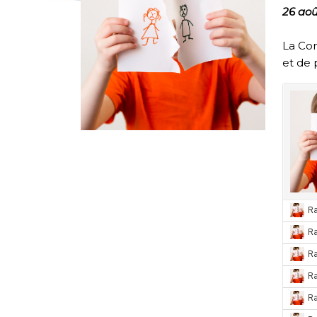
26 ao
La Co
et de 