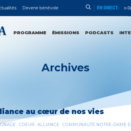
EN DIRECT:
ctualités
Devenir bénévole
Sanctuaires Et Communautés
En Direc
PROGRAMME
ÉMISSIONS
PODCASTS
INT
Archives
lliance au cœur de nos vies
IGNAGE
COEUR
ALLIANCE
COMMUNAUTÉ NOTRE-DAME DE