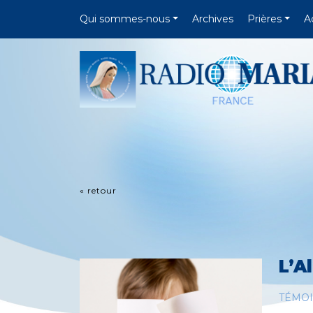
Qui sommes-nous
Archives
Prières
A
« retour
L’A
TÉMO