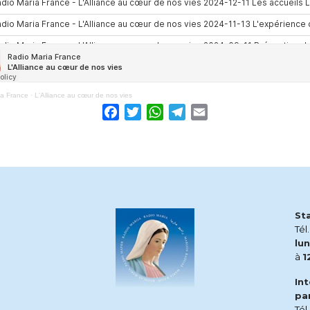
ia France
·
L'Alliance au cœur de nos vies
Facebook
Twitter
WhatsApp
Telegram
Email
St
Tél
lun
à
1
In
pa
Tél