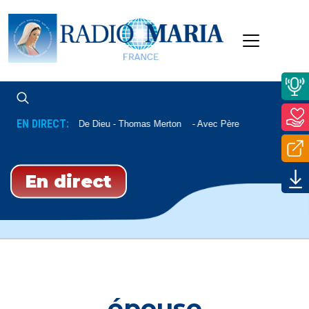
EN DIRECT:
La Paix De Dieu - Thomas Merton
Avec Père Nicolas Sauterea
En direct
épouse