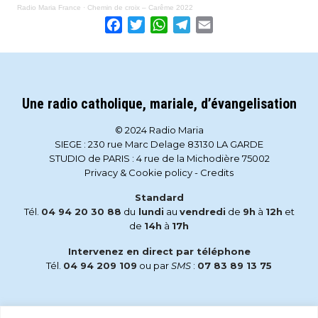
Radio Maria France
·
Chemin de croix – Carême 2022
Facebook
Twitter
WhatsApp
Telegram
Email
Une radio catholique, mariale, d’évangelisation
© 2024 Radio Maria
SIEGE : 230 rue Marc Delage 83130 LA GARDE
STUDIO de PARIS : 4 rue de la Michodière 75002
Privacy & Cookie policy
-
Credits
Standard
Tél.
04 94 20 30 88
du
lundi
au
vendredi
de
9h
à
12h
et
de
14h
à
17h
Intervenez en direct par téléphone
Tél.
04 94 209 109
ou par
SMS
:
07 83 89 13 75
Email