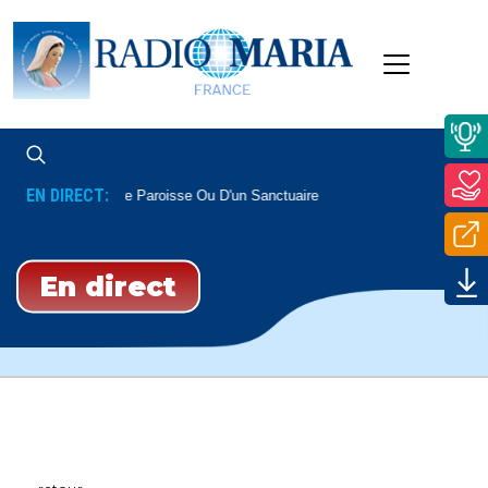
EN DIRECT:
En Direct
D'une Paroisse Ou D'un Sanctuaire
En direct