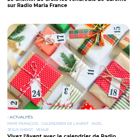
sur Radio Maria France
-
ACTUALITÉS
PAPE FRANÇOIS
CALENDRIER DE L'AVENT
NOEL
JÉSUS CHRIST
VENUE
Vivez l’Avent avec le calendrier de Radio