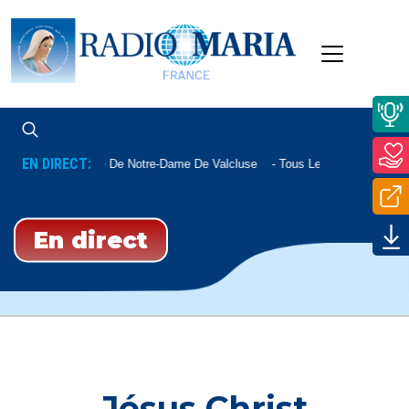
EN DIRECT:
Messe De Notre-Dame De Valcluse
Tous Les Vendredis À 11h
En direct
Jésus Christ