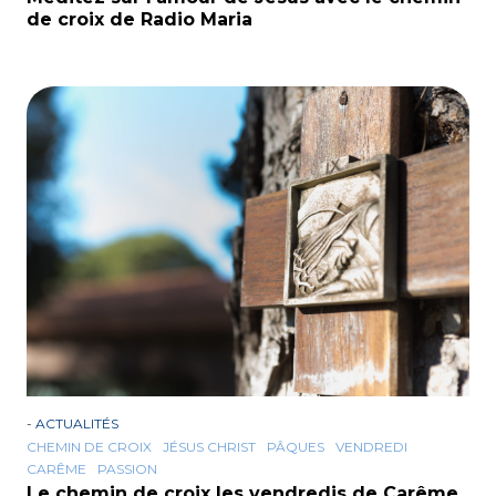
de croix de Radio Maria
-
ACTUALITÉS
CHEMIN DE CROIX
JÉSUS CHRIST
PÂQUES
VENDREDI
CARÊME
PASSION
Le chemin de croix les vendredis de Carême