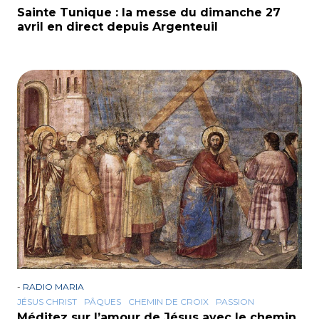
Sainte Tunique : la messe du dimanche 27
avril en direct depuis Argenteuil
-
RADIO MARIA
JÉSUS CHRIST
PÂQUES
CHEMIN DE CROIX
PASSION
Méditez sur l’amour de Jésus avec le chemin