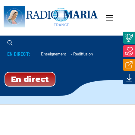
EN DIRECT:
Enseignement
Rediffusion
En direct