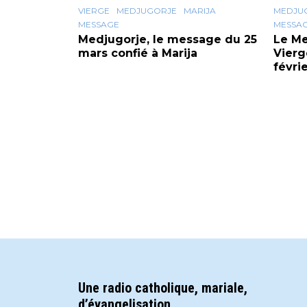
VIERGE
MEDJUGORJE
MARIJA
MEDJU
MESSAGE
MESSA
Medjugorje, le message du 25
Le Me
mars confié à Marija
Vierg
févri
Une radio catholique, mariale,
d’évangelisation