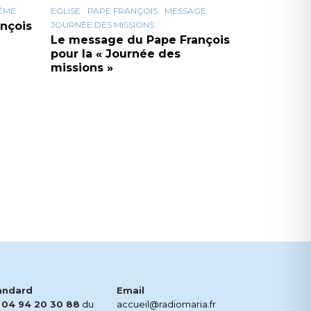
ÊME
EGLISE
PAPE FRANÇOIS
MESSAGE
nçois
JOURNÉE DES MISSIONS
Le message du Pape François
pour la « Journée des
missions »
andard
Email
.
04 94 20 30 88
du
accueil@radiomaria.fr