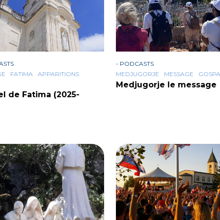
ASTS
-
PODCASTS
GE
FATIMA
APPARITIONS
MEDJUGORJE
MESSAGE
GOSP
Medjugorje le message
el de Fatima (2025-
)