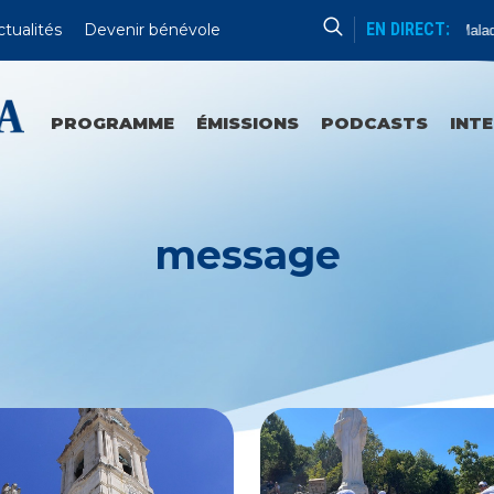
EN DIRECT:
ctualités
Devenir bénévole
Messe Des Malades
PROGRAMME
ÉMISSIONS
PODCASTS
INT
message