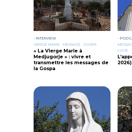
-
INTERVIEW
-
PODC
VIERGE MARIE
MESSAGE
GOSPA
MESSA
« La Vierge Marie à
LUCIE
Medjugorje » : vivre et
L’app
transmettre les messages de
2026
la Gospa