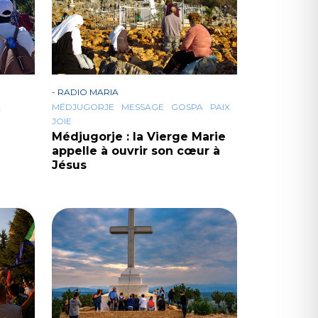
-
RADIO MARIA
A
MÉDJUGORJE
MESSAGE
GOSPA
PAIX
JOIE
Médjugorje : la Vierge Marie
appelle à ouvrir son cœur à
Jésus