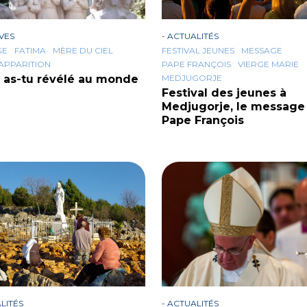
VES
-
ACTUALITÉS
GE
FATIMA
MÈRE DU CIEL
FESTIVAL JEUNES
MESSAGE
APPARITION
PAPE FRANÇOIS
VIERGE MARIE
i, as-tu révélé au monde
MEDJUGORJE
Festival des jeunes à
Medjugorje, le message
Pape François
LITÉS
-
ACTUALITÉS