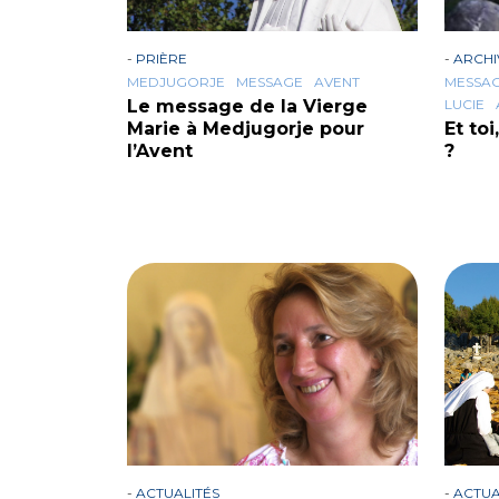
-
PRIÈRE
-
ARCHI
MEDJUGORJE
MESSAGE
AVENT
MESSA
Le message de la Vierge
LUCIE
Marie à Medjugorje pour
Et to
l’Avent
?
-
ACTUALITÉS
-
ACTUA