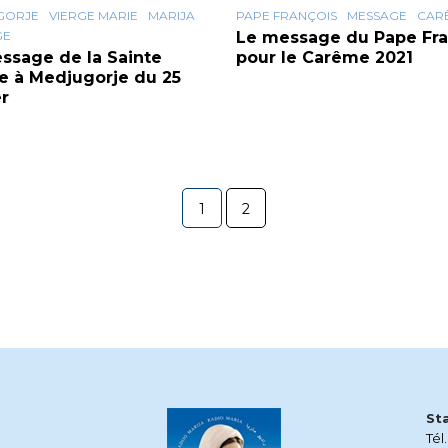
GORJE
VIERGE MARIE
MARIJA
PAPE FRANÇOIS
MESSAGE
CAR
GE
Le message du Pape Fra
ssage de la Sainte
pour le Carême 2021
e à Medjugorje du 25
er
1
2
St
Tél