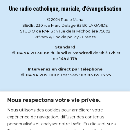
Une radio catholique, mariale, d’évangelisation
© 2024 Radio Maria
SIEGE : 230 rue Marc Delage 83130 LA GARDE
STUDIO de PARIS : 4 rue de la Michodière 75002
Privacy & Cookie policy
-
Credits
Standard
Tél.
04 94 20 30 88
du
lundi
au
vendredi
de
9h
à
12h
et
de
14h
à
17h
Intervenez en direct par téléphone
Tél.
04 94 209 109
ou par
SMS
:
07 83 89 13 75
Email
Nous respectons votre vie privée.
accueil@radiomaria.fr
Nous utilisons des cookies pour améliorer votre
Écoutez Radio Maria sur :
expérience de navigation, diffuser des contenus
personnalisés et analyser notre trafic. En cliquant sur «