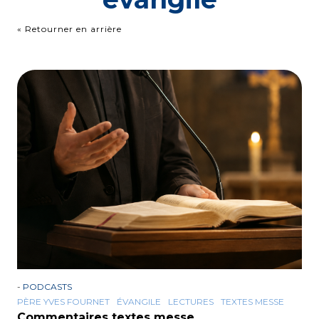
« Retourner en arrière
-
PODCASTS
PÈRE YVES FOURNET
ÉVANGILE
LECTURES
TEXTES MESSE
Commentaires textes messe