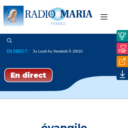
EN DIRECT:
re Mathieu
Du Lundi Au Vendredi À 10h10
En direct
évangile