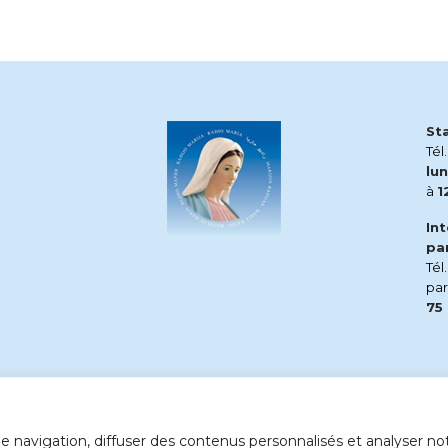
St
Tél
lun
à
1
In
pa
Tél
pa
75
 navigation, diffuser des contenus personnalisés et analyser notr