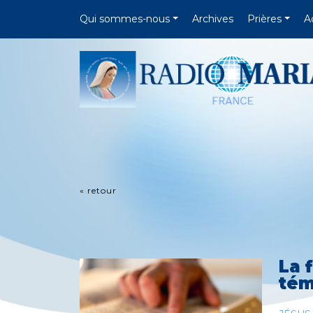
Qui sommes-nous
Archives
Prières
A
« retour
La 
tém