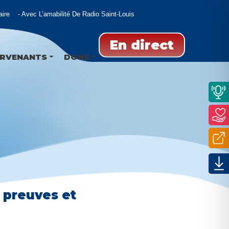
e
Avec L’amabilité De Radio Saint-Louis
En direct
ERVENANTS
DONS
: preuves et