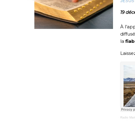
JÉSUS
19 dé
À l’a
diffus
la
fiab
Laisse
Radio Mar