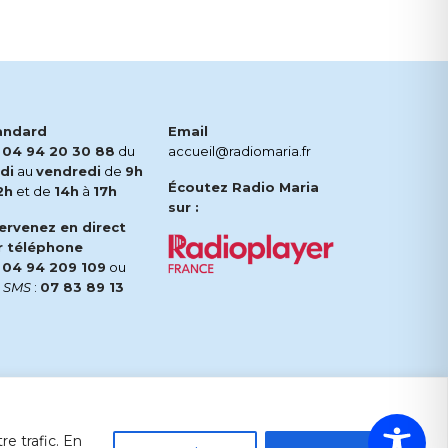
andard
Email
.
04 94 20 30 88
du
accueil@radiomaria.fr
di
au
vendredi
de
9h
Écoutez Radio Maria
2h
et de
14h
à
17h
sur :
tervenez en direct
r téléphone
.
04 94 209 109
ou
r
SMS
:
07 83 89 13
e trafic. En