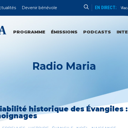
EN DIRECT:
ctualités
Devenir bénévole
Catéchèse De Mgr David Macair
PROGRAMME
ÉMISSIONS
PODCASTS
INT
Radio Maria
fiabilité historique des Évangiles 
oignages