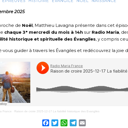
EPREUVES
HISTOIRE
ÉVANGILE
NOËL
NAISSANCE
cembre 2025
pproche de
Noël
, Matthieu Lavagna présente dans cet épiso
ée
chaque 3ᵉ mercredi du mois à 14h
sur
Radio Maria
, d
ilité historique et spirituelle des Évangiles
, y compris ceu
z-vous guider à travers les Évangiles et redécouvrez la joie d
ia France
·
Raison de croire 2025-12-17 La fiabilité historique des Evangiles
Facebook
Twitter
WhatsApp
Telegram
Email