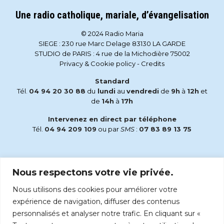
Une radio catholique, mariale, d’évangelisation
© 2024 Radio Maria
SIEGE : 230 rue Marc Delage 83130 LA GARDE
STUDIO de PARIS : 4 rue de la Michodière 75002
Privacy & Cookie policy
-
Credits
Standard
Tél.
04 94 20 30 88
du
lundi
au
vendredi
de
9h
à
12h
et
de
14h
à
17h
Intervenez en direct par téléphone
Tél.
04 94 209 109
ou par
SMS
:
07 83 89 13 75
Email
Nous respectons votre vie privée.
accueil@radiomaria.fr
Nous utilisons des cookies pour améliorer votre
Écoutez Radio Maria sur :
expérience de navigation, diffuser des contenus
personnalisés et analyser notre trafic. En cliquant sur «