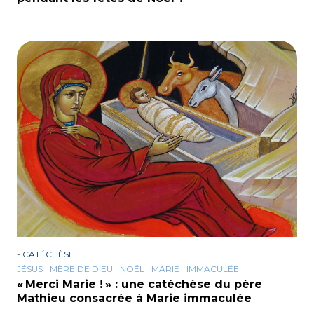
-
CATÉCHÈSE
JÉSUS
MÈRE DE DIEU
NOËL
MARIE
IMMACULÉE
« Merci Marie ! » : une catéchèse du père
Mathieu consacrée à Marie immaculée