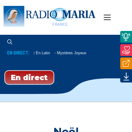
EN DIRECT:
Chapelet En Latin
Mystères Joyeux
En direct
Noël