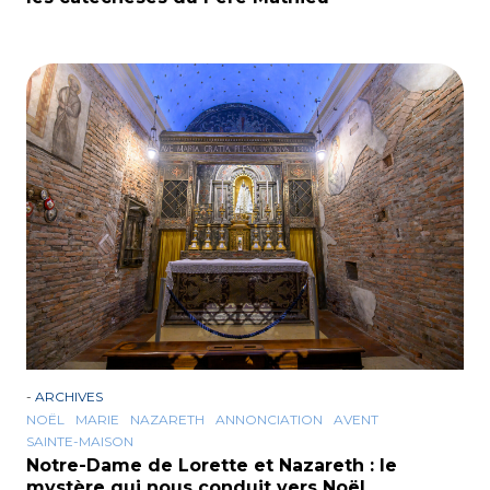
-
ARCHIVES
NOËL
MARIE
NAZARETH
ANNONCIATION
AVENT
SAINTE-MAISON
Notre-Dame de Lorette et Nazareth : le
mystère qui nous conduit vers Noël