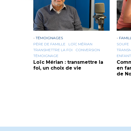
-
TÉMOIGNAGES
-
FAMIL
PÈRE DE FAMILLE
LOÏC MÉRIAN
SOUFE
TRANSMETTRE LA FOI
CONVERSION
TRANSM
TÉMOIGNAGE
ENFANT
Loïc Mérian : transmettre la
Comme
foi, un choix de vie
en fa
de No