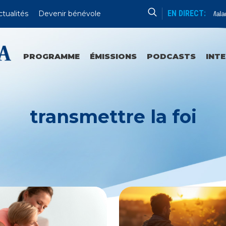
EN DIRECT:
ctualités
Devenir bénévole
Messe Des Malade
PROGRAMME
ÉMISSIONS
PODCASTS
INT
transmettre la foi