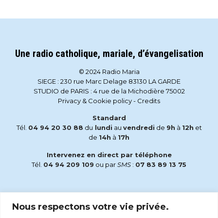
Une radio catholique, mariale, d’évangelisation
© 2024 Radio Maria
SIEGE : 230 rue Marc Delage 83130 LA GARDE
STUDIO de PARIS : 4 rue de la Michodière 75002
Privacy & Cookie policy
-
Credits
Standard
Tél.
04 94 20 30 88
du
lundi
au
vendredi
de
9h
à
12h
et
de
14h
à
17h
Intervenez en direct par téléphone
Tél.
04 94 209 109
ou par
SMS
:
07 83 89 13 75
Email
Nous respectons votre vie privée.
accueil@radiomaria.fr