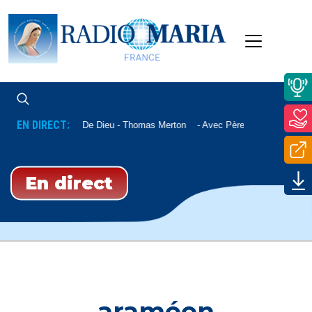
EN DIRECT:
La Paix De Dieu - Thomas Merton
Avec Père Nicolas Sautere
En direct
araméen