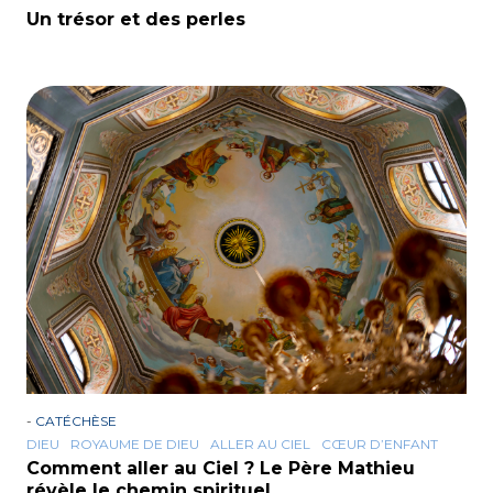
Un trésor et des perles
-
CATÉCHÈSE
DIEU
ROYAUME DE DIEU
ALLER AU CIEL
CŒUR D’ENFANT
Comment aller au Ciel ? Le Père Mathieu
révèle le chemin spirituel