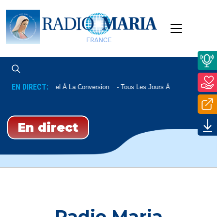
EN DIRECT:
Appel À La Conversion
Tous Les Jours À 22h20
En direct
Radio Maria