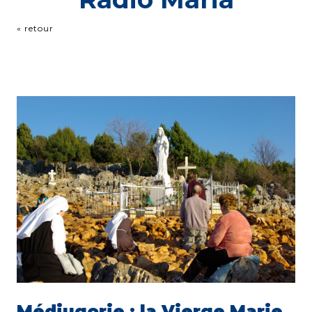
« retour
Médjugorje : la Vierge Marie