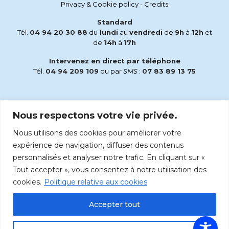
Privacy & Cookie policy
-
Credits
Standard
Tél.
04 94 20 30 88
du
lundi
au
vendredi
de
9h
à
12h
et
de
14h
à
17h
Intervenez en direct par téléphone
Tél.
04 94 209 109
ou par
SMS
:
07 83 89 13 75
Email
Nous respectons votre vie privée.
accueil@radiomaria.fr
Nous utilisons des cookies pour améliorer votre
Écoutez Radio Maria sur :
expérience de navigation, diffuser des contenus
personnalisés et analyser notre trafic. En cliquant sur «
Tout accepter », vous consentez à notre utilisation des
cookies.
Politique relative aux cookies
Accepter tout