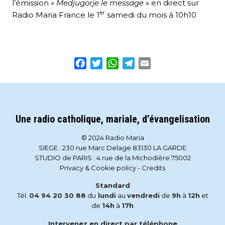
l’émission «
Medjugorje le message
» en direct sur
er
Radio Maria France le 1
samedi du mois à 10h10
Facebook
Twitter
WhatsApp
Telegram
Email
Une radio catholique, mariale, d’évangelisation
© 2024 Radio Maria
SIEGE : 230 rue Marc Delage 83130 LA GARDE
STUDIO de PARIS : 4 rue de la Michodière 75002
Privacy & Cookie policy
-
Credits
Standard
Tél.
04 94 20 30 88
du
lundi
au
vendredi
de
9h
à
12h
et
de
14h
à
17h
Intervenez en direct par téléphone