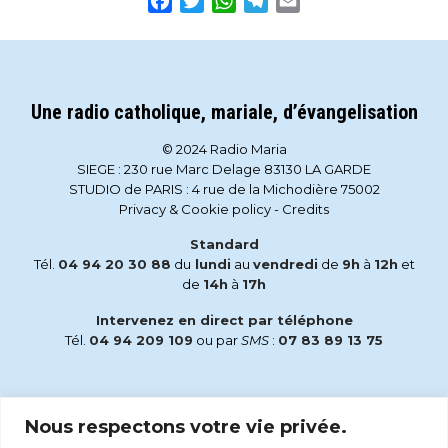
Facebook
Twitter
WhatsApp
Telegram
Email
Une radio catholique, mariale, d’évangelisation
© 2024 Radio Maria
SIEGE : 230 rue Marc Delage 83130 LA GARDE
STUDIO de PARIS : 4 rue de la Michodière 75002
Privacy & Cookie policy
-
Credits
Standard
Tél.
04 94 20 30 88
du
lundi
au
vendredi
de
9h
à
12h
et
de
14h
à
17h
Intervenez en direct par téléphone
Tél.
04 94 209 109
ou par
SMS
:
07 83 89 13 75
Email
Nous respectons votre vie privée.
accueil@radiomaria.fr