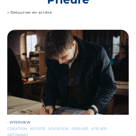
« Retourner en arrière
-
INTERVIEW
CRÉATION
ARTISTE
VOCATION
PRIEURÉ
ATELIER
ARTISANAT