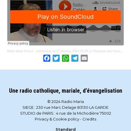
Radio Maria France
·
cathéchèse du P. Mathieu 2025-03-28 Le Royaume des Cieux est tout proche
Facebook
Twitter
WhatsApp
Telegram
Email
Une radio catholique, mariale, d’évangelisation
© 2024 Radio Maria
SIEGE : 230 rue Marc Delage 83130 LA GARDE
STUDIO de PARIS : 4 rue de la Michodière 75002
Privacy & Cookie policy
-
Credits
Standard