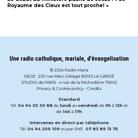
Royaume des Cieux est tout proche! »
Une radio catholique, mariale, d’évangelisation
© 2024 Radio Maria
SIEGE : 230 rue Marc Delage 83130 LA GARDE
STUDIO de PARIS : 4 rue de la Michodière 75002
Privacy & Cookie policy
-
Credits
Standard
Tél.
04 94 20 30 88
du
lundi
au
vendredi
de
9h
à
12h
et
de
14h
à
17h
Intervenez en direct par téléphone
Tél.
04 94 209 109
ou par
SMS
:
07 83 89 13 75