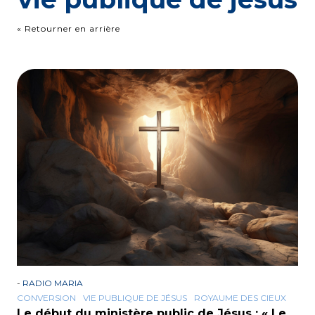
« Retourner en arrière
-
RADIO MARIA
CONVERSION
VIE PUBLIQUE DE JÉSUS
ROYAUME DES CIEUX
Le début du ministère public de Jésus : « Le